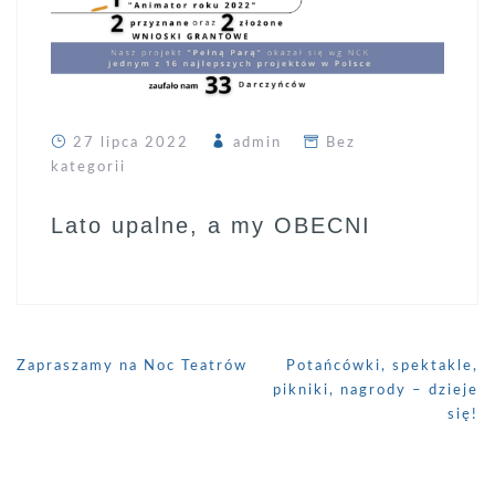
27 lipca 2022
admin
Bez
kategorii
Lato upalne, a my OBECNI
Nawigacja
Zapraszamy na Noc Teatrów
Potańcówki, spektakle,
wpisu
pikniki, nagrody – dzieje
się!