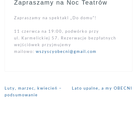
Zapraszamy na Noc Teatrów
Zapraszamy na spektakl „Do domu”!
11 czerwca na 19:00, podwórko przy
ul. Karmelickiej 57. Rezerwacje bezpłatnych
wejściówek przyjmujemy
mailowo:
wszyscyobecni@gmail.com
Nawigacja
Luty, marzec, kwiecień –
Lato upalne, a my OBECNI
wpisu
podsumowanie