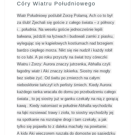
Córy Wiatru Południowego
Wiatr Południowy poślubił Zorzę Polarną. Ach co to był 
za ślub! Zjechali się goście z całego świata – z północy 
i…południa. Na weselu goście jednocześnie lepili 
bałwana, jeździli na łyżwach i budowali zamki z piasku, 
wylegując się w kąpielowych kostiumach nad brzegiem 
bardzo ciepłego morza. Nikt się nie nudził i każdy robił 
to co lubi. A po roku przyszły na świat trzy córeczki 
Wiatru i Zorzy: Aurora znaczy jutrzenka, Abhalla czyli 
łagodny wiatr i Aki znaczy iskierka. Siostry nie mogły 
bez siebie żyć. Od świtu po zmierzch na całym 
nieboskłonie tańczył ich perlisty śmiech. Kiedy Aurora 
każdego ranka wracała do domu po przebudzeniu całego 
świata , to jej siostry już w ganku czekały na nią z gorącą 
kawą . Kiedy natomiast w południe Abhalla wychodziła 
na łąki rozsiewać trawy i zioła, to siostry wychodziły jej 
na spotkanie na rozstajne drogi i tam czekały, a jak 
tylko się pojawiła to z daleka machały na powitanie. 
A kidy Aki wieczorem ruszała do domostw po sąsiedzku 