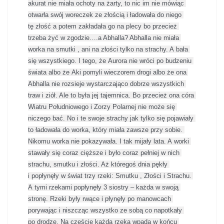
akurat nie miała ochoty na żarty, to nic im nie mówiąc 
otwarła swój woreczek ze złością i ładowała do niego 
tę złość a potem zakładała go na plecy bo przecież 
trzeba żyć w zgodzie….a Abhalla? Abhalla nie miała 
worka na smutki , ani na złości tylko na strachy. A bała 
się wszystkiego. I tego, że Aurora nie wróci po budzeniu 
świata albo że Aki pomyli wieczorem drogi albo że ona 
Abhalla nie rozsieje wystarczająco dobrze wszystkich 
traw i ziół. Ale to była jej tajemnica. Bo przecież ona córa 
Wiatru Południowego i Zorzy Polarnej nie może się 
niczego bać. No i te swoje strachy jak tylko się pojawiały 
to ładowała do worka, który miała zawsze przy sobie. 
Nikomu worka nie pokazywała. I tak mijały lata. A worki 
stawały się coraz cięższe i było coraz pełniej w nich 
strachu, smutku i złości. Aż któregoś dnia pękły 
i popłynęły w świat trzy rzeki: Smutku , Złości i Strachu. 
A tymi rzekami popłynęły 3 siostry – każda w swoją 
stronę. Rzeki były rwące i płynęły po manowcach 
porywając i niszcząc wszystko ze sobą co napotkały 
po drodze. Na częście każda rzeka wpada w końcu 