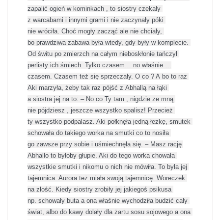
zapalić ogień w kominkach , to siostry czekały 
z warcabami i innymi grami i nie zaczynały póki 
nie wróciła. Choć mogły zacząć ale nie chciały, 
bo prawdziwa zabawa była wtedy, gdy były w komplecie. 
Od świtu po zmierzch na całym nieboskłonie tańczył 
perlisty ich śmiech. Tylko czasem… no właśnie …
czasem. Czasem też się sprzeczały. O co ? A bo to raz 
Aki marzyła, żeby tak raz pójść z Abhallą na łąki 
a siostra jej na to: – No co Ty tam , nigdzie ze mną 
nie pójdziesz , jeszcze wszystko spalisz! Przecież 
ty wszystko podpalasz. Aki połknęła jedną łezkę, smutek 
schowała do takiego worka na smutki co to nosiła 
go zawsze przy sobie i uśmiechnęła się. – Masz rację 
Abhallo to byłoby głupie. Aki do tego worka chowała 
wszystkie smutki i nikomu o nich nie mówiła. To była jej 
tajemnica. Aurora też miała swoją tajemnicę. Woreczek 
na złość. Kiedy siostry zrobiły jej jakiegoś psikusa 
np. schowały buta a ona właśnie wychodziła budzić cały 
świat, albo do kawy dolały dla żartu sosu sojowego a ona 