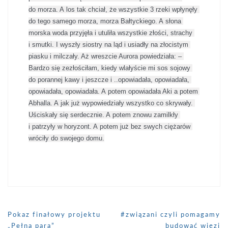
do morza. A los tak chciał, że wszystkie 3 rzeki wpłynęły 
do tego samego morza, morza Bałtyckiego. A słona 
morska woda przyjęła i utuliła wszystkie złości, strachy 
i smutki. I wyszły siostry na ląd i usiadły na złocistym 
piasku i milczały. Aż wreszcie Aurora powiedziała: – 
Bardzo się zezłościłam, kiedy wlałyście mi sos sojowy 
do porannej kawy i jeszcze i ..opowiadała, opowiadała, 
opowiadała, opowiadała. A potem opowiadała Aki a potem 
Abhalla. A jak już wypowiedziały wszystko co skrywały. 
Uściskały się serdecznie. A potem znowu zamilkły 
i patrzyły w horyzont. A potem już bez swych ciężarów 
wróciły do swojego domu.
Pokaz finałowy projektu
#związani czyli pomagamy
„Pełną parą”
budować więzi