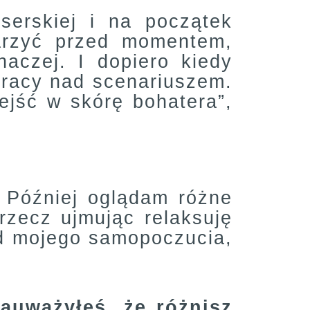
serskiej i na początek
arzyć przed momentem,
naczej. I dopiero kiedy
pracy nad scenariuszem.
jść w skórę bohatera”,
Później oglądam różne
rzecz ujmując relaksuję
od mojego samopoczucia,
auważyłeś, że różnisz