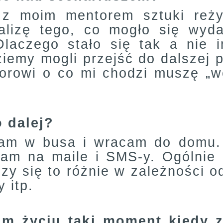
 z moim mentorem sztuki reży
alizę tego, co mogło się wyd
Dlaczego stało się tak a nie i
ziemy mogli przejść do dalszej 
orowi o co mi chodzi muszę „we
o dalej?
am w busa i wracam do domu. 
adam na maile i SMS-y. Ogólnie 
czy się to różnie w zależności 
 itp.
m życiu taki moment kiedy z