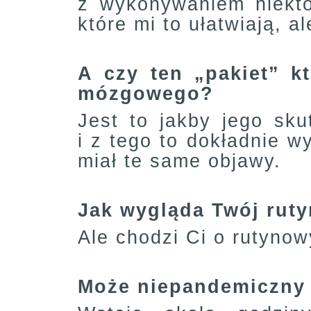
z wykonywaniem niektó
które mi to ułatwiają, a
A czy ten „pakiet” kt
mózgowego?
Jest to jakby jego sk
i z tego to dokładnie w
miał te same objawy.
Jak wygląda Twój rut
Ale chodzi Ci o rutyno
Może niepandemiczny ż