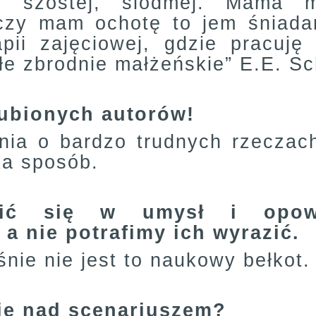
y szóstej, siódmej. Mama m
czy mam ochotę to jem śniadan
apii zajęciowej, gdzie pracuję
ałe zbrodnie małżeńskie” E.E. Sc
lubionych autorów!
ia o bardzo trudnych rzeczach 
ka sposób.
ębić się w umysł i opow
a nie potrafimy ich wyrazić.
nie nie jest to naukowy bełkot.
nie nad scenariuszem?