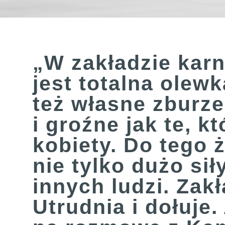
„W zakładzie kar
jest totalna olew
też własne zburz
i groźne jak te, 
kobiety. Do tego 
nie tylko dużo si
innych ludzi. Zak
Utrudnia i dołuje.