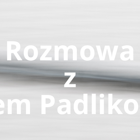
Rozmowa
z
em Padlik