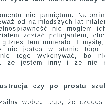
mentu nie pamiętam. Natomias
eważ od najmłodszych lat miałe
ełnosprawność nie mogłem ich
ciałem zostać policjantem, chc
gdzieś tam umierało. I myślę
y nie jesteś w stanie tego
nie tego wykonywać, bo ni
, że jestem inny i że nie 
rustracja czy po prostu szu
silny wobec tego, że czegoś 