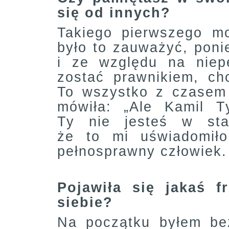
się od innych?
Takiego pierwszego mo
było to zauważyć, poni
i ze względu na niep
zostać prawnikiem, ch
To wszystko z czasem 
mówiła: „Ale Kamil T
Ty nie jesteś w sta
że to mi uświadomiło
pełnosprawny człowiek.
Pojawiła się jakaś f
siebie?
Na początku byłem bez