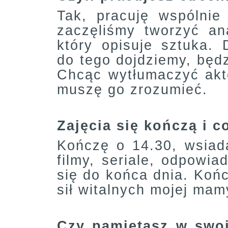
Tak, pracuję wspólnie
zaczęliśmy tworzyć an
który opisuje sztuka. 
do tego dojdziemy, będ
Chcąc wytłumaczyć akt
muszę go zrozumieć.
Zajęcia się kończą i c
Kończę o 14.30, wsiad
filmy, seriale, odpowi
się do końca dnia. Koń
sił witalnych mojej mamy
Czy pamiętasz w swoi