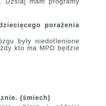
. Dzsiaj mam programy
dziecięcego porażenia
zgu były niedotlenione
 każdy kto ma MPD będzie
znie. (śmiech)