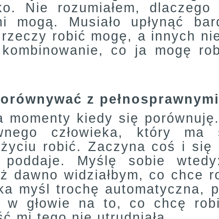
ko. Nie rozumiałem, dlaczego
ni mogą. Musiało upłynąć ba
rzeczy robić mogę, a innych ni
w kombinowanie, co ja mogę ro
ę porównywać z pełnosprawnym
a momenty kiedy się porównuję. 
wnego człowieka, który ma 
 życiu robić. Zaczyna coś i się
poddaje. Myślę sobie wtedy
uż dawno widziałbym, co chce ro
taka myśl trochę automatyczna,
n w głowie na to, co chcę robi
 mi tego nie utrudniała.