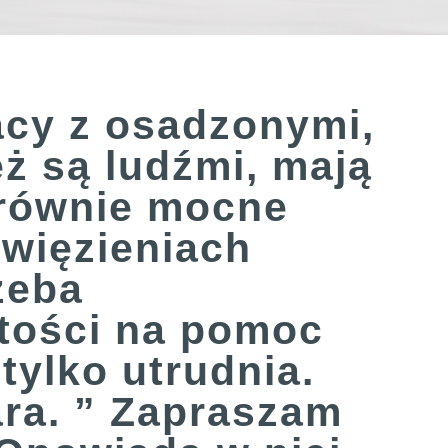
acy z osadzonymi,
eż są ludźmi, mają
 równie mocne
 więzieniach
zeba
artości na pomoc
tylko utrudnia.
kara. ” Zapraszam