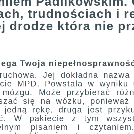
ilem Padlikowskim. 
ch, trudnościach i re
 drodze która nie pr
lega Twoja niepełnosprawnoś
ruchowa. Jej dokładna nazwa 
ócie MPD. Powstała w wyniku 
e mózgu. Może przybierać różn
szać się na wózku, ponieważ 
jedną rękę, druga jest przyk
ć. W pakiecie z tym wszyst
elnym pisaniem i czytanie