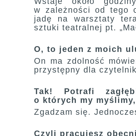
Wstaje około godzin
w zależności od tego 
jadę na warsztaty ter
sztuki teatralnej pt. „M
O, to jeden z moich u
On ma zdolność mówien
przystępny dla czytelni
Tak! Potrafi zagł
o których my myślimy, 
Zgadzam się. Jednocześ
Czyli pracujesz obec