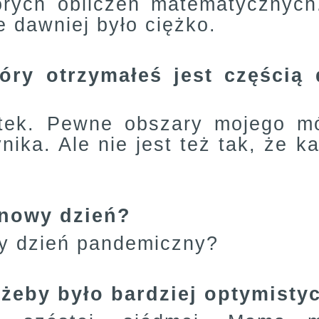
rych obliczeń matematycznych
le dawniej było ciężko.
óry otrzymałeś jest częścią 
utek. Pewne obszary mojego mó
ynika. Ale nie jest też tak, że
ynowy dzień?
wy dzień pandemiczny?
eby było bardziej optymistyc