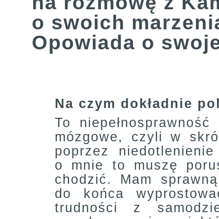
na rozmowę z Kam
o swoich marzenia
Opowiada o swojej
Na czym dokładnie po
To niepełnosprawność 
mózgowe, czyli w skr
poprzez niedotlenieni
o mnie to muszę poru
chodzić. Mam sprawną 
do końca wyprostowa
trudności z samodzi