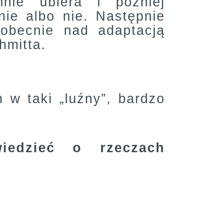
nie ubiera i później
ie albo nie. Następnie
 obecnie nad adaptacją
hmitta.
w taki „luźny”, bardzo
iedzieć o rzeczach