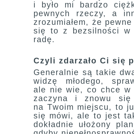
i było mi bardzo cięż
pewnych rzeczy, a in
zrozumiałem, że pewne 
się to z bezsilności 
radę.
Czyli zdarzało Ci si
Generalnie są takie dw
widzę młodego, spra
ale nie wie, co chce w
zaczyna i znowu się 
na Twoim miejscu, to j
się mówi, ale to jest 
dokładnie ułożony pla
gdyby niepełnosprawność