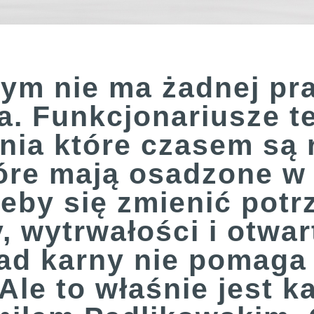
nym nie ma żadnej pr
ka. Funkcjonariusze t
enia które czasem są
które mają osadzone w
żeby się zmienić potr
ły, wytrwałości i otw
ład karny nie pomaga 
 Ale to właśnie jest 