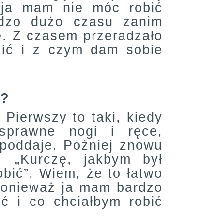
 ja mam nie móc robić
rdzo dużo czasu zanim
e. Z czasem przeradzało
bić i z czym dam sobie
i?
Pierwszy to taki, kiedy
sprawne nogi i ręce,
 poddaje. Później znowu
: „Kurczę, jakbym był
bić”. Wiem, że to łatwo
 ponieważ ja mam bardzo
ć i co chciałbym robić