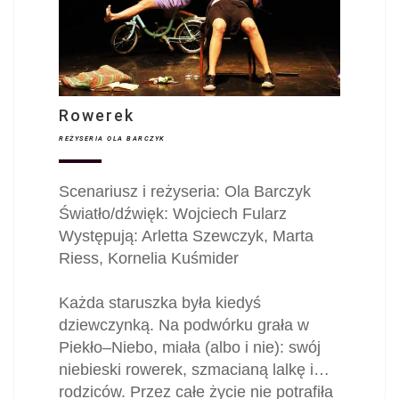
Rowerek
REŻYSERIA OLA BARCZYK
Scenariusz i reżyseria: Ola Barczyk
Światło/dźwięk: Wojciech Fularz
Występują: Arletta Szewczyk, Marta
Riess, Kornelia Kuśmider
Każda staruszka była kiedyś
dziewczynką. Na podwórku grała w
Piekło–Niebo, miała (albo i nie): swój
niebieski rowerek, szmacianą lalkę i…
rodziców. Przez całe życie nie potrafiła