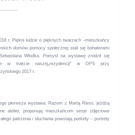
018 r. Piękni ludzie o pięknych twarzach –mieszkańcy
skich domów pomocy społecznej stali się bohaterami
 Sebastiana Włodka. Pomysł
na wystawę zrodził się
ze w trakcie naszej
„rezydencji” w DPS przy
yńskiego 2017 r.
jego pierwsza wystawa. Razem z Martą Riess, jeżdżą
ne atelier, proponują mieszkańcom sesje zdjęciowe
całego patrzenia i słuchania powstają portrety – portrety