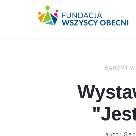
BĄDŹMY W
Wysta
"Jes
autor Se