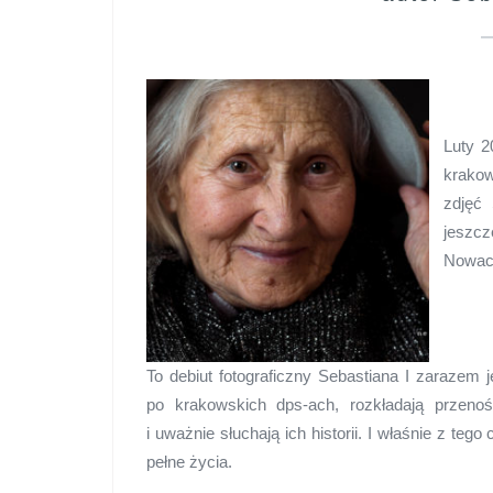
Luty 2
krakow
zdjęć
jeszc
Nowacz
To debiut fotograficzny Sebastiana
I zarazem 
po krakowskich dps-ach, rozkładają
przenoś
i uważnie słuchają ich historii. I właśnie z
tego 
pełne życia.