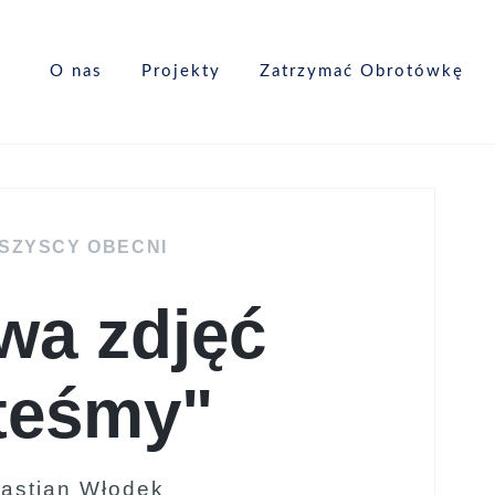
O nas
Projekty
Zatrzymać Obrotówkę
SZYSCY OBECNI
wa zdjęć
teśmy"
bastian Włodek